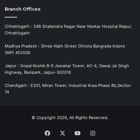
Branch Offices
Chhattisgarh : 248 Shailendra Nagar Near Navkar Hospital Raipur,
Chhattisgarh
Madhya Pradesh : Shree Nath Street Chhota Bangrada Indore
(MP) 452006
Jaipur : Gopal Koshik B-9 Jawahar Tower, AC-4, Sawai Jai Singh
Highway, Banipark, Jaipur-302016
Chandigarh : E331, Miran Tower, Industrial Area Phase 8b,Sector-
74
© Copyright 2026, All Rights Reserved.
Facebook
X
YouTube
Instagram