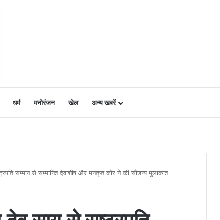
धर्म
मनोरंजन
खेल
अन्य खबरें
ं में उत्साह, नैनो डीएपी और नैनो यूरिया बने किसानों के भरोसेमंद कृषि साथी…..
 राष्ट्रपति सम्मान से सम्मानित देवाशीष और मनतृप्त कौर ने की सौजन्य मुलाकात