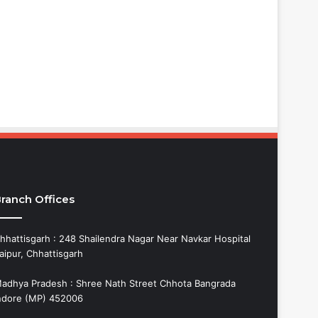
ranch Offices
hhattisgarh : 248 Shailendra Nagar Near Navkar Hospital
aipur, Chhattisgarh
adhya Pradesh : Shree Nath Street Chhota Bangrada
ndore (MP) 452006