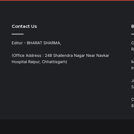
Contact Us
B
Editor - BHARAT SHARMA,
C
R
(Office Address : 248 Shailendra Nagar Near Navkar
Hospital Raipur, Chhattisgarh)
M
I
J
S
C
8