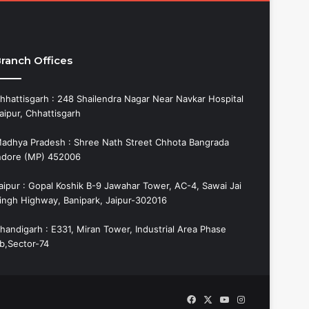
ranch Offices
hhattisgarh : 248 Shailendra Nagar Near Navkar Hospital
aipur, Chhattisgarh
adhya Pradesh : Shree Nath Street Chhota Bangrada
ndore (MP) 452006
aipur : Gopal Koshik B-9 Jawahar Tower, AC-4, Sawai Jai
ingh Highway, Banipark, Jaipur-302016
handigarh : E331, Miran Tower, Industrial Area Phase
b,Sector-74
Facebook
X
YouTube
Instagram