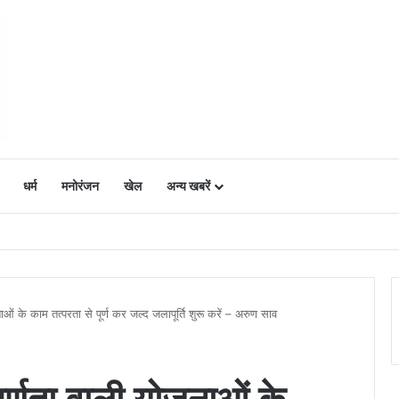
धर्म
मनोरंजन
खेल
अन्य खबरें
ं में उत्साह, नैनो डीएपी और नैनो यूरिया बने किसानों के भरोसेमंद कृषि साथी…..
ाओं के काम तत्परता से पूर्ण कर जल्द जलापूर्ति शुरू करें – अरुण साव