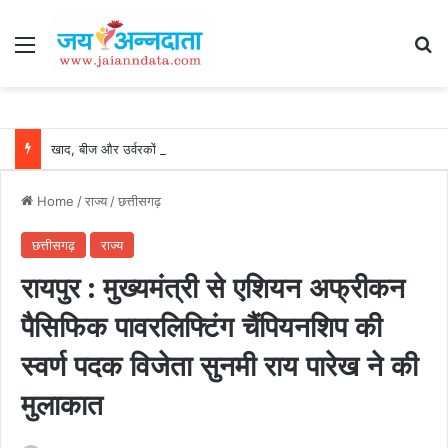
Menu
Se
खाद, बीज और उर्वरकों की समय पर उपलब्धता से किसानों में उत्साह, नैनो डीएपी और नैनो यूरिया बने किसानों के भरोसेमंद कृषि साथी…..
Home
/
राज्य
/
छत्तीसगढ़
छत्तीसगढ़
राज्य
रायपुर : मुख्यमंत्री से एशियन अफ्रीकन
पैसिफिक पावरलिफ्टिंग चैंपियनशिप की
स्वर्ण पदक विजेता सुनमी राय पारेख ने की
मुलाकात