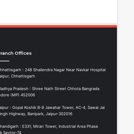
ranch Offices
hhattisgarh : 248 Shailendra Nagar Near Navkar Hospital
aipur, Chhattisgarh
adhya Pradesh : Shree Nath Street Chhota Bangrada
ndore (MP) 452006
aipur : Gopal Koshik B-9 Jawahar Tower, AC-4, Sawai Jai
ingh Highway, Banipark, Jaipur-302016
handigarh : E331, Miran Tower, Industrial Area Phase
b,Sector-74