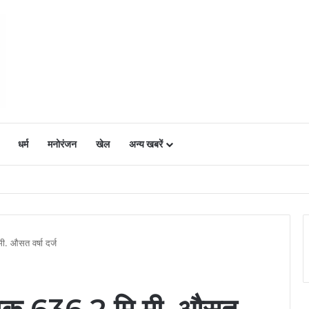
धर्म
मनोरंजन
खेल
अन्य खबरें
ं में उत्साह, नैनो डीएपी और नैनो यूरिया बने किसानों के भरोसेमंद कृषि साथी…..
ी. औसत वर्षा दर्ज