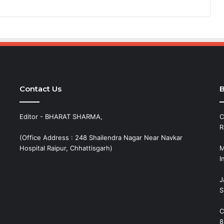
Contact Us
B
Editor - BHARAT SHARMA,
C
R
(Office Address : 248 Shailendra Nagar Near Navkar
Hospital Raipur, Chhattisgarh)
M
I
J
S
C
8