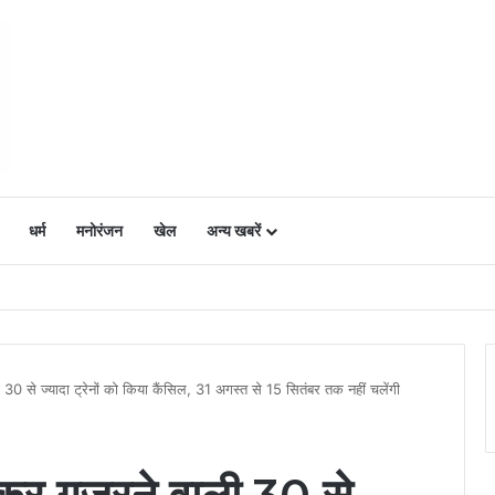
धर्म
मनोरंजन
खेल
अन्य खबरें
ं में उत्साह, नैनो डीएपी और नैनो यूरिया बने किसानों के भरोसेमंद कृषि साथी…..
ी 30 से ज्यादा ट्रेनों को किया कैंसिल, 31 अगस्त से 15 सितंबर तक नहीं चलेंगी