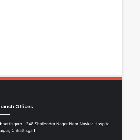
ranch Offices
hhattisgarh : 248 Shailendra Nagar Near Navkar Hospital
aipur, Chhattisgarh