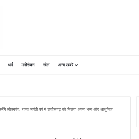
धर्म
मनोरंजन
खेल
अन्य खबरें
ं में उत्साह, नैनो डीएपी और नैनो यूरिया बने किसानों के भरोसेमंद कृषि साथी…..
ो करेंगे लोकार्पण: रजत जयंती वर्ष में छत्तीसगढ़ को मिलेगा अपना भव्य और आधुनिक