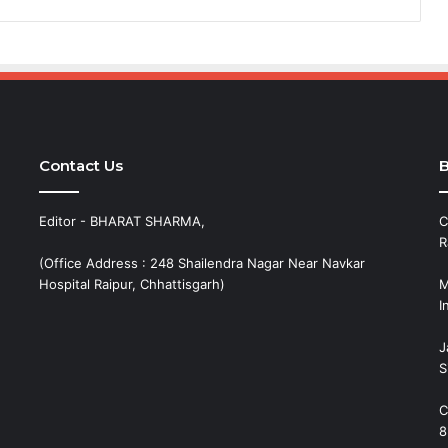
Contact Us
B
Editor - BHARAT SHARMA,
C
R
(Office Address : 248 Shailendra Nagar Near Navkar
Hospital Raipur, Chhattisgarh)
M
I
J
S
C
8