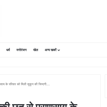
धर्म
मनोरंजन
खेल
अन्य खबरें
ं में उत्साह, नैनो डीएपी और नैनो यूरिया बने किसानों के भरोसेमंद कृषि साथी…..
णसाय के परिवार को मिली सुकून की जिन्दगी….