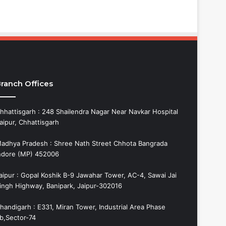
ranch Offices
hhattisgarh : 248 Shailendra Nagar Near Navkar Hospital
aipur, Chhattisgarh
adhya Pradesh : Shree Nath Street Chhota Bangrada
ndore (MP) 452006
aipur : Gopal Koshik B-9 Jawahar Tower, AC-4, Sawai Jai
ingh Highway, Banipark, Jaipur-302016
handigarh : E331, Miran Tower, Industrial Area Phase
b,Sector-74