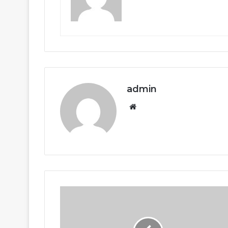
admin
Website