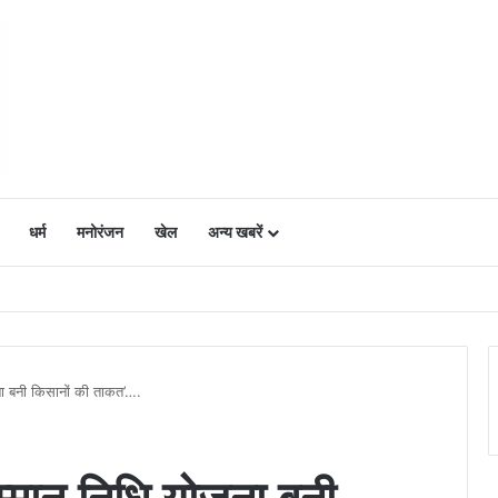
धर्म
मनोरंजन
खेल
अन्य खबरें
ं में उत्साह, नैनो डीएपी और नैनो यूरिया बने किसानों के भरोसेमंद कृषि साथी…..
ना बनी किसानों की ताकत’….