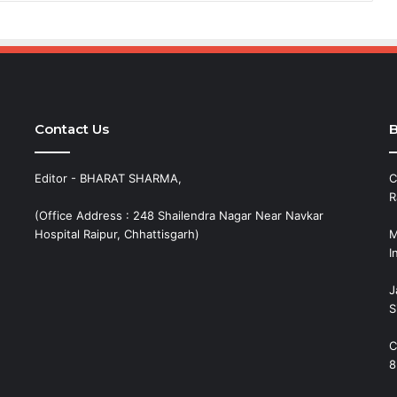
Contact Us
B
Editor - BHARAT SHARMA,
C
R
(Office Address : 248 Shailendra Nagar Near Navkar
Hospital Raipur, Chhattisgarh)
M
I
J
S
C
8