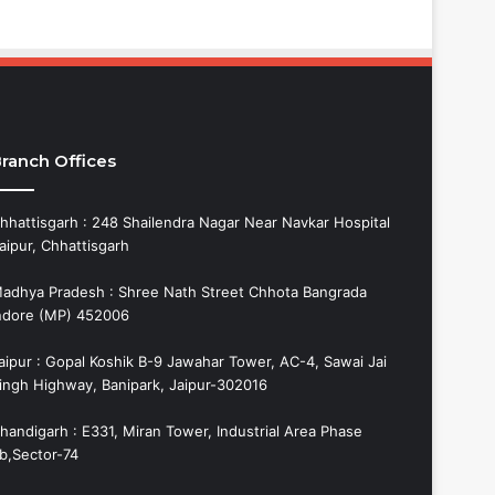
ranch Offices
hhattisgarh : 248 Shailendra Nagar Near Navkar Hospital
aipur, Chhattisgarh
adhya Pradesh : Shree Nath Street Chhota Bangrada
ndore (MP) 452006
aipur : Gopal Koshik B-9 Jawahar Tower, AC-4, Sawai Jai
ingh Highway, Banipark, Jaipur-302016
handigarh : E331, Miran Tower, Industrial Area Phase
b,Sector-74