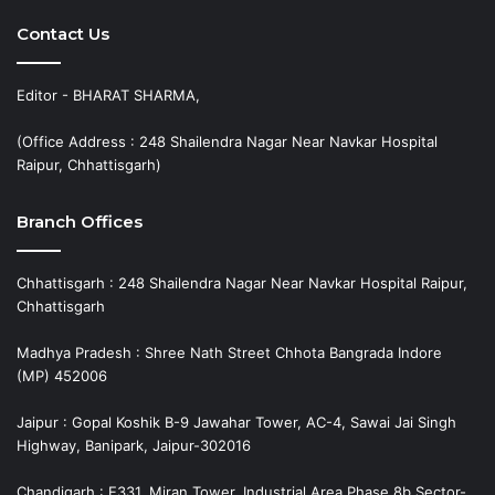
Contact Us
Editor - BHARAT SHARMA,
(Office Address : 248 Shailendra Nagar Near Navkar Hospital
Raipur, Chhattisgarh)
Branch Offices
Chhattisgarh : 248 Shailendra Nagar Near Navkar Hospital Raipur,
Chhattisgarh
Madhya Pradesh : Shree Nath Street Chhota Bangrada Indore
(MP) 452006
Jaipur : Gopal Koshik B-9 Jawahar Tower, AC-4, Sawai Jai Singh
Highway, Banipark, Jaipur-302016
Chandigarh : E331, Miran Tower, Industrial Area Phase 8b,Sector-