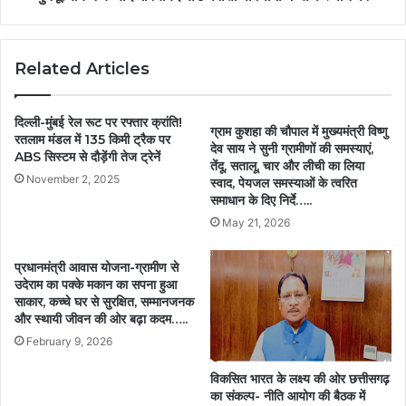
Related Articles
दिल्ली-मुंबई रेल रूट पर रफ्तार क्रांति!
ग्राम कुशहा की चौपाल में मुख्यमंत्री विष्णु
रतलाम मंडल में 135 किमी ट्रैक पर
देव साय ने सुनी ग्रामीणों की समस्याएं,
ABS सिस्टम से दौड़ेंगी तेज ट्रेनें
तेंदू, सतालू, चार और लीची का लिया
November 2, 2025
स्वाद, पेयजल समस्याओं के त्वरित
समाधान के दिए निर्दे…..
May 21, 2026
प्रधानमंत्री आवास योजना-ग्रामीण से
उदेराम का पक्के मकान का सपना हुआ
साकार, कच्चे घर से सुरक्षित, सम्मानजनक
और स्थायी जीवन की ओर बढ़ा कदम…..
February 9, 2026
विकसित भारत के लक्ष्य की ओर छत्तीसगढ़
का संकल्प- नीति आयोग की बैठक में