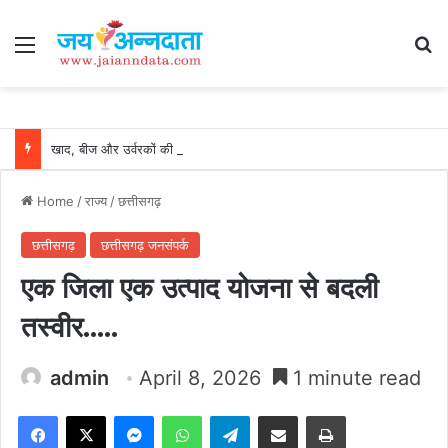
Menu
Se
खाद, बीज और उर्वरकों की समय पर उपलब्धता से किसानों में उत्साह, नैनो डीएपी और नैनो यूरिया बने किसानों के भरोसेमंद कृषि साथी…..
Home
/
राज्य
/
छत्तीसगढ़
छत्तीसगढ़
छत्तीसगढ़ जनसंपर्क
एक जिला एक उत्पाद योजना से बदली
तस्वीर…..
admin
April 8, 2026
1 minute read
Facebook
X
Messenger
WhatsApp
Telegram
Share via Email
Print