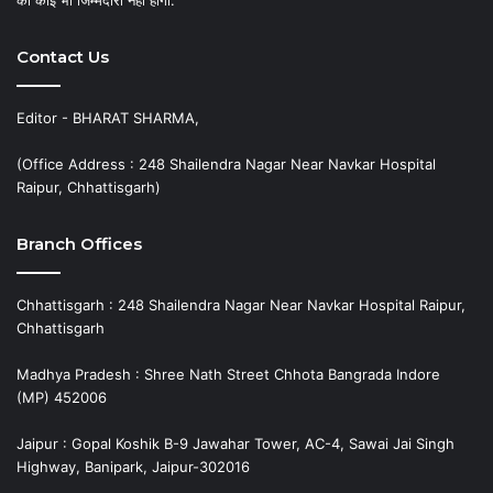
की कोई भी जिम्मेदारी नहीं होगी.”
Contact Us
Editor - BHARAT SHARMA,
(Office Address : 248 Shailendra Nagar Near Navkar Hospital
Raipur, Chhattisgarh)
Branch Offices
Chhattisgarh : 248 Shailendra Nagar Near Navkar Hospital Raipur,
Chhattisgarh
Madhya Pradesh : Shree Nath Street Chhota Bangrada Indore
(MP) 452006
Jaipur : Gopal Koshik B-9 Jawahar Tower, AC-4, Sawai Jai Singh
Highway, Banipark, Jaipur-302016