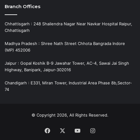
Branch Offices
Chhattisgarh : 248 Shailendra Nagar Near Navkar Hospital Raipur,
Chhattisgarh
Madhya Pradesh : Shree Nath Street Chhota Bangrada Indore
(MP) 452006
Jaipur : Gopal Koshik B-9 Jawahar Tower, AC-4, Sawai Jai Singh
Highway, Banipark, Jaipur-302016
Chandigarh : E331, Miran Tower, Industrial Area Phase 8b,Sector-
74
© Copyright 2026, All Rights Reserved.
Facebook
X
YouTube
Instagram