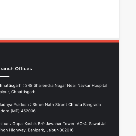
ranch Offices
hhattisgarh : 248 Shailendra Nagar Near Navkar Hospital
aipur, Chhattisgarh
adhya Pradesh : Shree Nath Street Chhota Bangrada
ndore (MP) 452006
aipur : Gopal Koshik B-9 Jawahar Tower, AC-4, Sawai Jai
ingh Highway, Banipark, Jaipur-302016