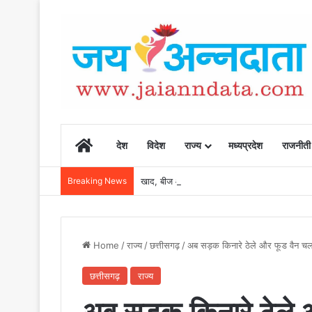
Home
देश
विदेश
राज्य
मध्यप्रदेश
राजनीती
Breaking News
खाद, बीज और उर्वरकों की समय पर उपलब्धता से किसानो
Home
/
राज्य
/
छत्तीसगढ़
/
अब सड़क किनारे ठेले और फूड वैन चला
छत्तीसगढ़
राज्य