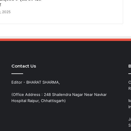
ट
, 2025
Contact Us
B
Editor - BHARAT SHARMA,
C
R
(Office Address : 248 Shailendra Nagar Near Navkar
Hospital Raipur, Chhattisgarh)
M
I
J
S