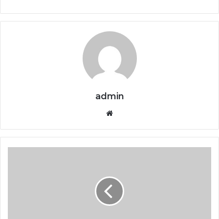
admin
Website