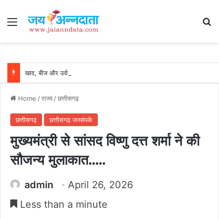
Menu
Se
खाद, बीज और उर्वरकों की समय पर उपलब्धता से किसानों में उत्साह, नैनो डीएपी और नैनो यूरिया बने किसानों के भरोसेमंद कृषि साथी…..
Home
/
राज्य
/
छत्तीसगढ़
छत्तीसगढ़
छत्तीसगढ़ जनसंपर्क
मुख्यमंत्री से सांसद विष्णु दत्त शर्मा ने की
सौजन्य मुलाकात…..
admin
April 26, 2026
Less than a minute