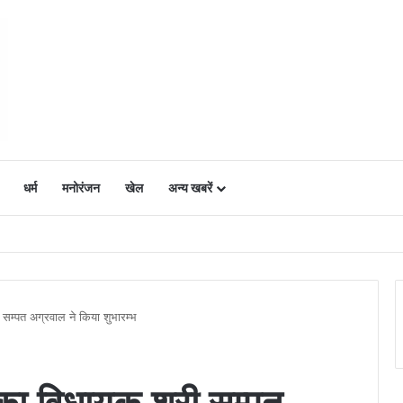
धर्म
मनोरंजन
खेल
अन्य खबरें
ं में उत्साह, नैनो डीएपी और नैनो यूरिया बने किसानों के भरोसेमंद कृषि साथी…..
 सम्पत अग्रवाल ने किया शुभारम्भ