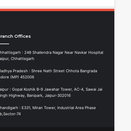
ranch Offices
hhattisgarh : 248 Shailendra Nagar Near Navkar Hospital
aipur, Chhattisgarh
adhya Pradesh : Shree Nath Street Chhota Bangrada
ndore (MP) 452006
aipur : Gopal Koshik B-9 Jawahar Tower, AC-4, Sawai Jai
ingh Highway, Banipark, Jaipur-302016
handigarh : E331, Miran Tower, Industrial Area Phase
b,Sector-74