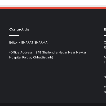
Contact Us
B
Editor - BHARAT SHARMA,
C
R
(Office Address : 248 Shailendra Nagar Near Navkar
Hospital Raipur, Chhattisgarh)
M
I
J
S
C
8