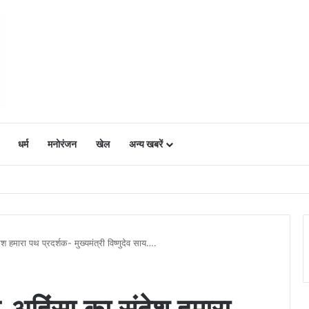
धर्म
मनोरंजन
खेल
अन्य खबरें
ं में उत्साह, नैनो डीएपी और नैनो यूरिया बने किसानों के भरोसेमंद कृषि साथी…..
 हमारा पथ प्रदर्शक- मुख्यमंत्री विष्णुदेव साय….