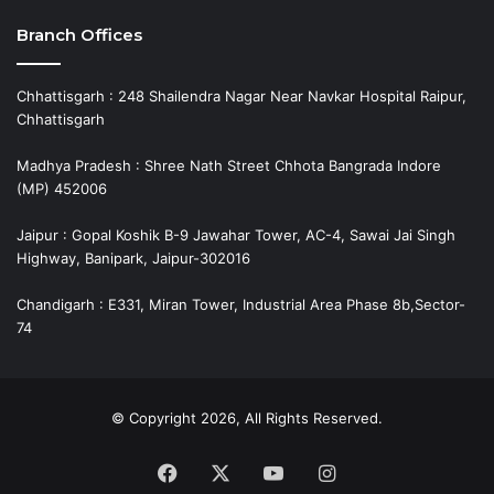
Branch Offices
Chhattisgarh : 248 Shailendra Nagar Near Navkar Hospital Raipur,
Chhattisgarh
Madhya Pradesh : Shree Nath Street Chhota Bangrada Indore
(MP) 452006
Jaipur : Gopal Koshik B-9 Jawahar Tower, AC-4, Sawai Jai Singh
Highway, Banipark, Jaipur-302016
Chandigarh : E331, Miran Tower, Industrial Area Phase 8b,Sector-
74
© Copyright 2026, All Rights Reserved.
Facebook
X
YouTube
Instagram