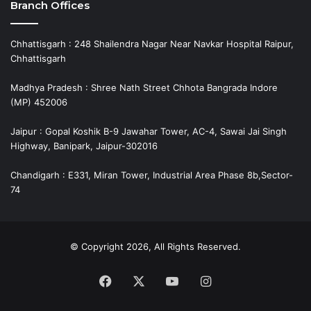
Branch Offices
Chhattisgarh : 248 Shailendra Nagar Near Navkar Hospital Raipur,
Chhattisgarh
Madhya Pradesh : Shree Nath Street Chhota Bangrada Indore
(MP) 452006
Jaipur : Gopal Koshik B-9 Jawahar Tower, AC-4, Sawai Jai Singh
Highway, Banipark, Jaipur-302016
Chandigarh : E331, Miran Tower, Industrial Area Phase 8b,Sector-
74
© Copyright 2026, All Rights Reserved.
Facebook
X
YouTube
Instagram