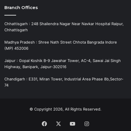
Branch Offices
Chhattisgarh : 248 Shailendra Nagar Near Navkar Hospital Raipur,
Chhattisgarh
Madhya Pradesh : Shree Nath Street Chhota Bangrada Indore
(MP) 452006
Jaipur : Gopal Koshik B-9 Jawahar Tower, AC-4, Sawai Jai Singh
Highway, Banipark, Jaipur-302016
Chandigarh : E331, Miran Tower, Industrial Area Phase 8b,Sector-
74
© Copyright 2026, All Rights Reserved.
Facebook
X
YouTube
Instagram