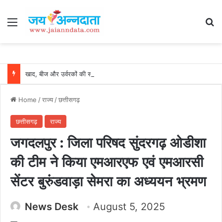
Menu
Se
खाद, बीज और उर्वरकों की समय पर उपलब्धता से किसानों में उत्साह, नैनो डीएपी और नैनो यूरिया बने किसानों के भरोसेमंद कृषि साथी…..
Home
/
राज्य
/
छत्तीसगढ़
छत्तीसगढ़
राज्य
जगदलपुर : जिला परिषद सुंदरगढ़ ओडीशा
की टीम ने किया एमआरएफ एवं एमआरसी
सेंटर बुरुंडवाड़ा सेमरा का अध्ययन भ्रमण
News Desk
August 5, 2025