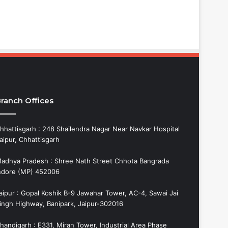
ranch Offices
hhattisgarh : 248 Shailendra Nagar Near Navkar Hospital
aipur, Chhattisgarh
adhya Pradesh : Shree Nath Street Chhota Bangrada
ndore (MP) 452006
aipur : Gopal Koshik B-9 Jawahar Tower, AC-4, Sawai Jai
ingh Highway, Banipark, Jaipur-302016
handigarh : E331, Miran Tower, Industrial Area Phase