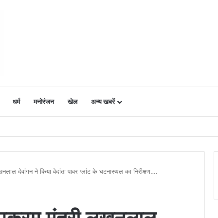
धर्म
मनोरंजन
खेल
अन्य खबरें
ं में उत्साह, नैनो डीएपी और नैनो यूरिया बने किसानों के भरोसेमंद कृषि साथी…..
खनलाल देवांगन ने किया वेदांता पावर प्लांट के घटनास्थल का निरीक्षण….