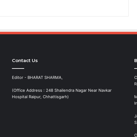
Contact Us
B
Editor - BHARAT SHARMA,
C
R
(Office Address : 248 Shailendra Nagar Near Navkar
Hospital Raipur, Chhattisgarh)
M
I
J
S
C