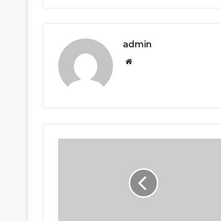
admin
Website