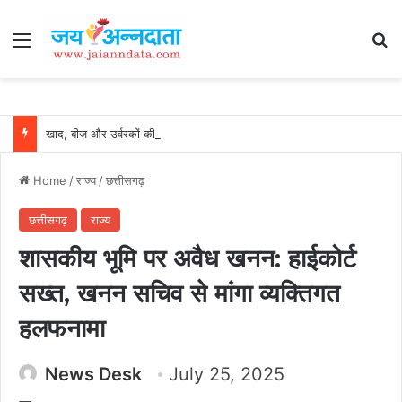
Menu
Se
खाद, बीज और उर्वरकों की समय पर उपलब्धता से किसानों में उत्साह, नैनो डीएपी और नैनो यूरिया बने किसानों के भरोसेमंद कृषि साथी…..
Home
/
राज्य
/
छत्तीसगढ़
छत्तीसगढ़
राज्य
शासकीय भूमि पर अवैध खनन: हाईकोर्ट
सख्त, खनन सचिव से मांगा व्यक्तिगत
हलफनामा
News Desk
July 25, 2025