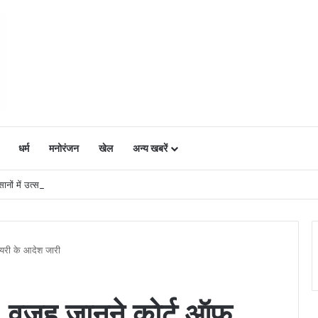
धर्म
मनोरंजन
खेल
अन्य खबरें
ं में उत्साह, नैनो डीएपी और नैनो यूरिया बने किसानों के भरोसेमंद कृषि साथी…..
वायरी के आदेश जारी
श: वजह जानने कोर्ट ऑफ