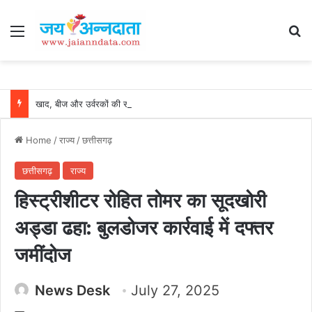
Menu
Se
खाद, बीज और उर्वरकों की समय पर उपलब्धता से किसानों में उत्साह, नैनो डीएपी और नैनो यूरिया बने किसानों के भरोसेमंद कृषि साथी…..
Home
/
राज्य
/
छत्तीसगढ़
छत्तीसगढ़
राज्य
हिस्ट्रीशीटर रोहित तोमर का सूदखोरी
अड्डा ढहा: बुलडोजर कार्रवाई में दफ्तर
जमींदोज
News Desk
July 27, 2025