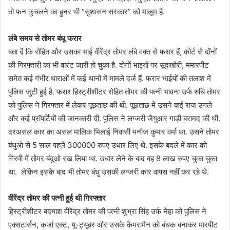
तो फन कुचलने का हुनर भी “सुशासन सरकार” को मालूम है.
लंबे समय से तोमर बंधू फरार
बता दें कि रोहित और उसका भाई वीरेंद्र तोमर लंबे वक्त से फरार हैं, कोर्ट से दोंनों
की गिरफ्तारी का भी वारंट जारी हो चुका है. दोनों भाइयों पर सूदखोरी, ममारपीट
समेत कई गंभीर धाराओं में कई थानों में मामले दर्ज हैं. फरार भाईयों की तलाश में
पुलिस जुटी हुई है. फरार हिस्ट्रीशीटर रोहित तोमर की पत्नी भावना उर्फ रुचि तोमर
को पुलिस ने गिरफ्तार में लेकर पूछताछ की थी. पूछताछ में उसने कई राज उगले
और कई प्रॉपर्टियों की जानकारी दी. पुलिस ने लग्जरी जैगुआर गाड़ी बरामद की थी.
दरअसल कार का असल मालिक भिलाई निवासी मनोज कुमार वर्मा था. उसने तोमर
बंधुओ से 5 साल पहले 300000 रुपए उधार लिए थे. इसके बदले में कार को
गिरवी में तोमर बंदुओ रख लिया था. उधार लेने के बाद वह 8 लाख रुपए चुका चुका
था. लेकिन इसके बाद भी तोमर बंधु उसकी लग्जरी कार वापस नहीं कर रहे थे.
वीरेंद्र तोमर की पत्नी हुई थी गिरफ्तार
हिस्ट्रीशीटर बदमाश वीरेंद्र तोमर की पत्नी शुभ्रा सिंह उर्फ नेहा को पुलिस ने
एक्सटार्सन, कर्जा एक्ट, यू-ट्यूबर और उसके कैमरामैन को बंधक बनाकर मारपीट