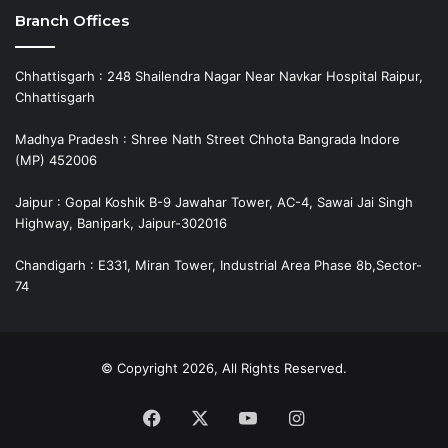
Branch Offices
Chhattisgarh : 248 Shailendra Nagar Near Navkar Hospital Raipur,
Chhattisgarh
Madhya Pradesh : Shree Nath Street Chhota Bangrada Indore
(MP) 452006
Jaipur : Gopal Koshik B-9 Jawahar Tower, AC-4, Sawai Jai Singh
Highway, Banipark, Jaipur-302016
Chandigarh : E331, Miran Tower, Industrial Area Phase 8b,Sector-
74
© Copyright 2026, All Rights Reserved.
Facebook
X
YouTube
Instagram