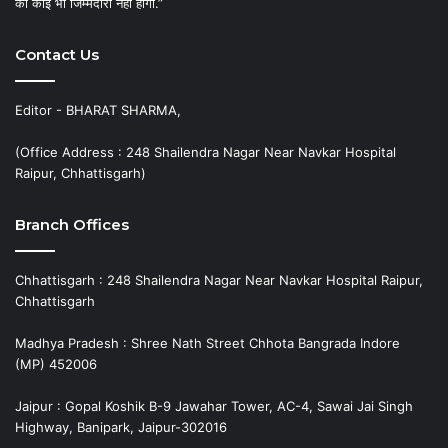
की कोई भी जिम्मेदारी नहीं होगी.”
Contact Us
Editor - BHARAT SHARMA,
(Office Address : 248 Shailendra Nagar Near Navkar Hospital
Raipur, Chhattisgarh)
Branch Offices
Chhattisgarh : 248 Shailendra Nagar Near Navkar Hospital Raipur,
Chhattisgarh
Madhya Pradesh : Shree Nath Street Chhota Bangrada Indore
(MP) 452006
Jaipur : Gopal Koshik B-9 Jawahar Tower, AC-4, Sawai Jai Singh
Highway, Banipark, Jaipur-302016