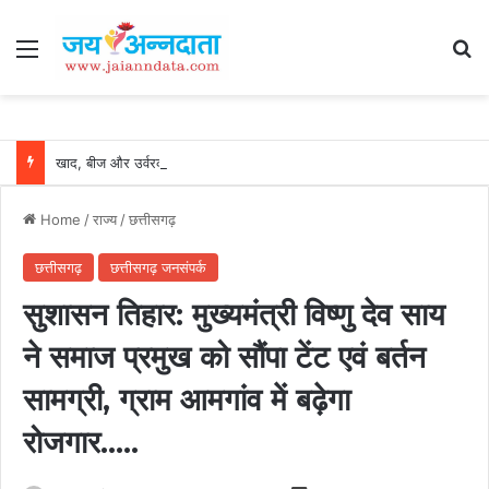
Menu
Se
खाद, बीज और उर्वरकों की समय पर उपलब्धता से किसानों में उत्साह, नैनो डीएपी और नैनो यूरिया बने किसानों के भरोसेमंद कृषि साथी…..
Home
/
राज्य
/
छत्तीसगढ़
छत्तीसगढ़
छत्तीसगढ़ जनसंपर्क
सुशासन तिहार: मुख्यमंत्री विष्णु देव साय
ने समाज प्रमुख को सौंपा टेंट एवं बर्तन
सामग्री, ग्राम आमगांव में बढ़ेगा
रोजगार…..