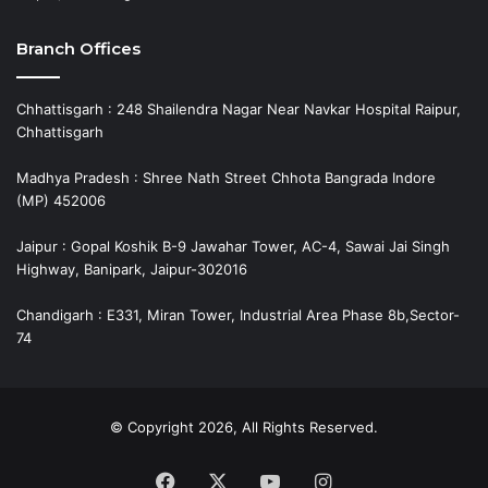
Branch Offices
Chhattisgarh : 248 Shailendra Nagar Near Navkar Hospital Raipur,
Chhattisgarh
Madhya Pradesh : Shree Nath Street Chhota Bangrada Indore
(MP) 452006
Jaipur : Gopal Koshik B-9 Jawahar Tower, AC-4, Sawai Jai Singh
Highway, Banipark, Jaipur-302016
Chandigarh : E331, Miran Tower, Industrial Area Phase 8b,Sector-
74
© Copyright 2026, All Rights Reserved.
Facebook
X
YouTube
Instagram