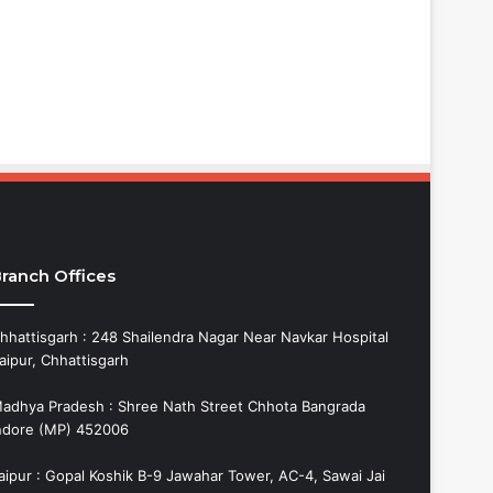
ranch Offices
hhattisgarh : 248 Shailendra Nagar Near Navkar Hospital
aipur, Chhattisgarh
adhya Pradesh : Shree Nath Street Chhota Bangrada
ndore (MP) 452006
aipur : Gopal Koshik B-9 Jawahar Tower, AC-4, Sawai Jai