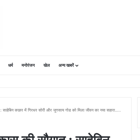
धर्म
मनोरंजन
खेल
अन्य खबरें
ं में उत्साह, नैनो डीएपी और नैनो यूरिया बने किसानों के भरोसेमंद कृषि साथी…..
गात : साहेबिन कछार में गिरधर सोरी और जुगसाय गोड को मिला जीवन का नया सहारा…..