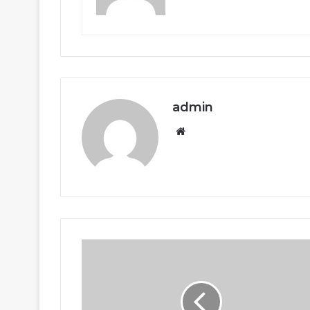
admin
Website