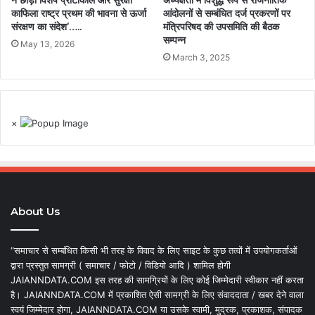
ने छोड़ा विशेष प्रोटोकॉल और सुरक्षा
अध्यक्षता में विशुद्ध रूप से राजनीतिक
काफिला राष्ट्र प्रथम की भावना से ऊर्जा
आंदोलनों से सम्बंधित दर्ज प्रकरणों पर
संरक्षण का संदेश’…..
मंत्रिपरिषद की उपसमिति की बैठक
सम्पन्न
May 13, 2026
March 3, 2025
×
About Us
“समाचार से सम्बंधित किसी भी तरह के विवाद के लिए साइट के कुछ तत्वों में उपयोगकर्ताओं
द्वारा प्रस्तुत सामग्री ( समाचार / फोटो / विडियो आदि ) शामिल होगी
JAIANNDATA.COM इस तरह की सामग्रियों के लिए कोई जिम्मेदारी स्वीकार नहीं करता
है। JAIANNDATA.COM में प्रकाशित ऐसी सामग्री के लिए संवाददाता / खबर देने वाला
स्वयं जिम्मेदार होगा, JAIANNDATA.COM या उसके स्वामी, मुद्रक, प्रकाशक, संपादक