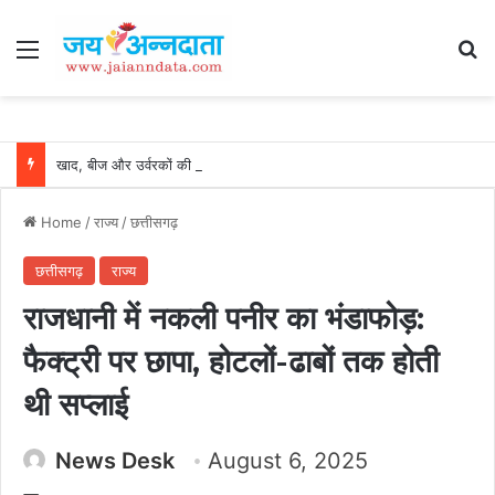
Menu
Se
खाद, बीज और उर्वरकों की समय पर उपलब्धता से किसानों में उत्साह, नैनो डीएपी और नैनो यूरिया बने किसानों के भरोसेमंद कृषि साथी…..
Home
/
राज्य
/
छत्तीसगढ़
छत्तीसगढ़
राज्य
राजधानी में नकली पनीर का भंडाफोड़:
फैक्ट्री पर छापा, होटलों-ढाबों तक होती
थी सप्लाई
News Desk
August 6, 2025