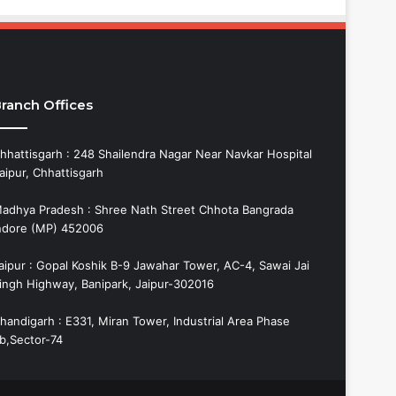
ranch Offices
hhattisgarh : 248 Shailendra Nagar Near Navkar Hospital
aipur, Chhattisgarh
adhya Pradesh : Shree Nath Street Chhota Bangrada
ndore (MP) 452006
aipur : Gopal Koshik B-9 Jawahar Tower, AC-4, Sawai Jai
ingh Highway, Banipark, Jaipur-302016
handigarh : E331, Miran Tower, Industrial Area Phase
b,Sector-74