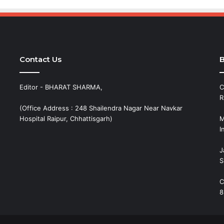
Contact Us
B
Editor - BHARAT SHARMA,
C
R
(Office Address : 248 Shailendra Nagar Near Navkar
Hospital Raipur, Chhattisgarh)
M
I
J
S
C
8