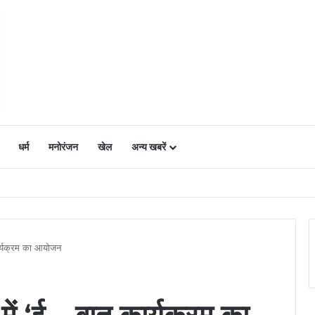
धर्म
मनोरंजन
खेल
अन्य खबरें
ं में उत्साह, नैनो डीएपी और नैनो यूरिया बने किसानों के भरोसेमंद कृषि साथी…..
 कार्यक्रम का आयोजन