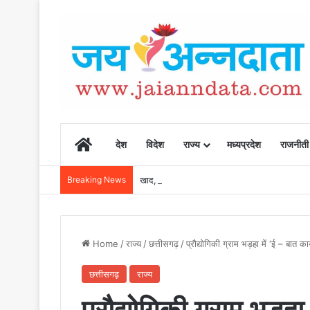
Home
देश
विदेश
राज्य
मध्यप्रदेश
राजनीती
Breaking News
खाद, बीज और उर्वरकों की समय पर उपलब्धता से किसानो
Home
/
राज्य
/
छत्तीसगढ़
/
प्रौद्योगिकी ग्राम भड़हा में ‘ई – बात
छत्तीसगढ़
राज्य