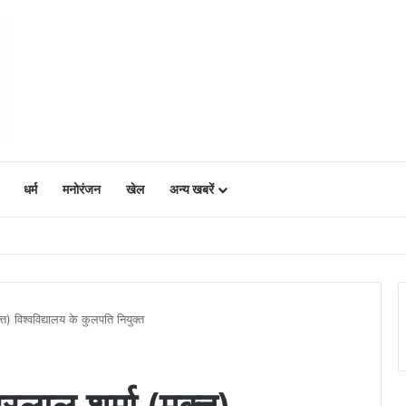
धर्म
मनोरंजन
खेल
अन्य खबरें
ं में उत्साह, नैनो डीएपी और नैनो यूरिया बने किसानों के भरोसेमंद कृषि साथी…..
्त) विश्वविद्यालय के कुलपति नियुक्त