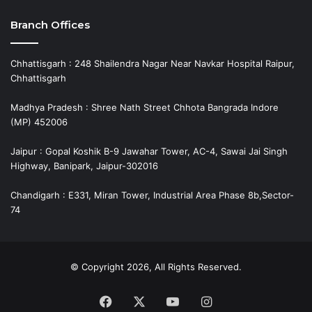
Branch Offices
Chhattisgarh : 248 Shailendra Nagar Near Navkar Hospital Raipur,
Chhattisgarh
Madhya Pradesh : Shree Nath Street Chhota Bangrada Indore
(MP) 452006
Jaipur : Gopal Koshik B-9 Jawahar Tower, AC-4, Sawai Jai Singh
Highway, Banipark, Jaipur-302016
Chandigarh : E331, Miran Tower, Industrial Area Phase 8b,Sector-
74
© Copyright 2026, All Rights Reserved.
Facebook
X
YouTube
Instagram