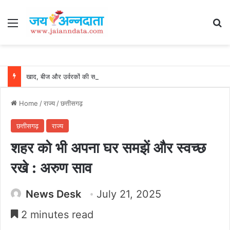
Menu
Se
खाद, बीज और उर्वरकों की समय पर उपलब्धता से किसानों में उत्साह, नैनो डीएपी और नैनो यूरिया बने किसानों के भरोसेमंद कृषि साथी…..
Home
/
राज्य
/
छत्तीसगढ़
छत्तीसगढ़
राज्य
शहर को भी अपना घर समझें और स्वच्छ
रखे : अरुण साव
News Desk
July 21, 2025
2 minutes read