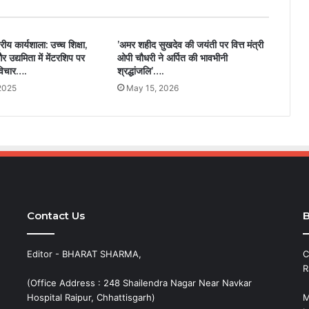
रीय कार्यशाला: उच्च शिक्षा,
’अमर शहीद सुखदेव की जयंती पर वित्त मंत्री
उद्यमिता में मेंटरशिप पर
ओपी चौधरी ने अर्पित की भावभीनी
े विचार….
श्रद्धांजलि’….
2025
May 15, 2026
Contact Us
B
Editor - BHARAT SHARMA,
C
R
(Office Address : 248 Shailendra Nagar Near Navkar
Hospital Raipur, Chhattisgarh)
M