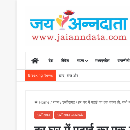
Home
देश
विदेश
राज्य
मध्यप्रदेश
राजनीती
Breaking News
खाद, बीज और उर्वरकों की समय पर उपलब्धता से किसानो
Home
/
राज्य
/
छत्तीसगढ़
/
हर घर में पढ़ाई का एक कोना हो, तभी बच
छत्तीसगढ़
छत्तीसगढ़ जनसंपर्क