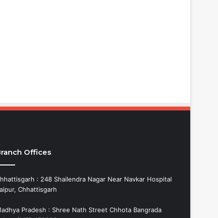
ranch Offices
hhattisgarh : 248 Shailendra Nagar Near Navkar Hospital
aipur, Chhattisgarh
adhya Pradesh : Shree Nath Street Chhota Bangrada