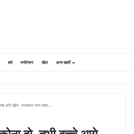
धर्म
मनोरंजन
खेल
अन्य खबरें
ं में उत्साह, नैनो डीएपी और नैनो यूरिया बने किसानों के भरोसेमंद कृषि साथी…..
्चे आगे बढ़ेंगे- राज्यपाल रमेन डेका….