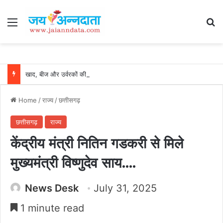
Menu
Se
खाद, बीज और उर्वरकों की समय पर उपलब्धता से किसानों में उत्साह, नैनो डीएपी और नैनो यूरिया बने किसानों के भरोसेमंद कृषि साथी…..
Home
/
राज्य
/
छत्तीसगढ़
छत्तीसगढ़
राज्य
केंद्रीय मंत्री नितिन गडकरी से मिले
मुख्यमंत्री विष्णुदेव साय….
News Desk
July 31, 2025
1 minute read