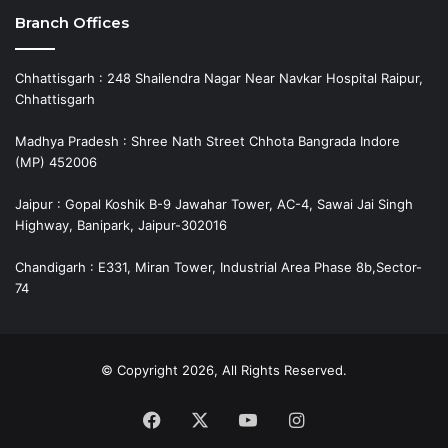
Branch Offices
Chhattisgarh : 248 Shailendra Nagar Near Navkar Hospital Raipur,
Chhattisgarh
Madhya Pradesh : Shree Nath Street Chhota Bangrada Indore
(MP) 452006
Jaipur : Gopal Koshik B-9 Jawahar Tower, AC-4, Sawai Jai Singh
Highway, Banipark, Jaipur-302016
Chandigarh : E331, Miran Tower, Industrial Area Phase 8b,Sector-
74
© Copyright 2026, All Rights Reserved.
Facebook
X
YouTube
Instagram