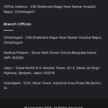
(Office Address : 248 Shailendra Nagar Near Navkar Hospital
Raipur, Chhattisgarh)
Branch Offices
Chhattisgarh : 248 Shailendra Nagar Near Navkar Hospital Raipur,
Chhattisgarh
Madhya Pradesh : Shree Nath Street Chhota Bangrada Indore
(MP) 452006
Jaipur : Gopal Koshik B-9 Jawahar Tower, AC-4, Sawai Jai Singh
Highway, Banipark, Jaipur-302016
Chandigarh : E331, Miran Tower, Industrial Area Phase 8b,Sector-
74
© Copyright 2026, All Rights Reserved.