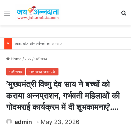
Menu
Se
खाद, बीज और उर्वरकों की समय पर उपलब्धता से किसानों में उत्साह, नैनो डीएपी और नैनो यूरिया बने किसानों के भरोसेमंद कृषि साथी…..
Home
/
राज्य
/
छत्तीसगढ़
छत्तीसगढ़
छत्तीसगढ़ जनसंपर्क
’मुख्यमंत्री विष्णु देव साय ने बच्चों को
कराया अन्नप्राशन, गर्भवती महिलाओं की
गोदभराई कार्यक्रम में दी शुभकामनाएं’….
admin
May 23, 2026