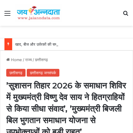
Menu
Se
खाद, बीज और उर्वरकों की समय पर उपलब्धता से किसानों में उत्साह, नैनो डीएपी और नैनो यूरिया बने किसानों के भरोसेमंद कृषि साथी…..
Home
/
राज्य
/
छत्तीसगढ़
छत्तीसगढ़
छत्तीसगढ़ जनसंपर्क
’सुशासन तिहार 2026 के समाधान शिविर
में मुख्यमंत्री विष्णु देव साय ने हितग्राहियों
से किया सीधा संवाद’, ’मुख्यमंत्री बिजली
बिल भुगतान समाधान योजना से
उपभोक्ताओं को बड़ी राहत’…..