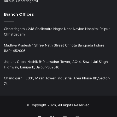
Raipur, Chhattisgarh)
Branch Offices
Chhattisgarh : 248 Shailendra Nagar Near Navkar Hospital Raipur,
Chhattisgarh
Madhya Pradesh : Shree Nath Street Chhota Bangrada Indore
(MP) 452006
Jaipur : Gopal Koshik B-9 Jawahar Tower, AC-4, Sawai Jai Singh
Highway, Banipark, Jaipur-302016
Chandigarh : E331, Miran Tower, Industrial Area Phase 8b,Sector-
74
© Copyright 2026, All Rights Reserved.