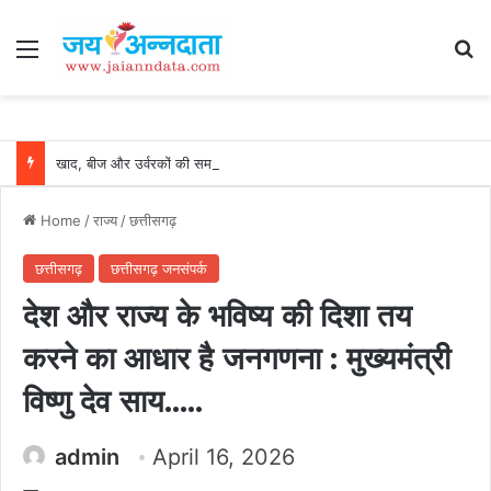
Menu
Se
खाद, बीज और उर्वरकों की समय पर उपलब्धता से किसानों में उत्साह, नैनो डीएपी और नैनो यूरिया बने किसानों के भरोसेमंद कृषि साथी…..
Home
/
राज्य
/
छत्तीसगढ़
छत्तीसगढ़
छत्तीसगढ़ जनसंपर्क
देश और राज्य के भविष्य की दिशा तय
करने का आधार है जनगणना : मुख्यमंत्री
विष्णु देव साय…..
admin
April 16, 2026