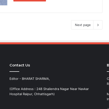
Next page
Contact Us
B
Editor - BHARAT SHARMA,
C
R
(Office Address : 248 Shailendra Nagar Near Navkar
Hospital Raipur, Chhattisgarh)
M
I