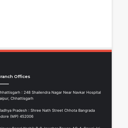
ranch Offices
hhattisgarh : 248 Shailendra Nagar Near Navkar Hospital
aipur, Chhattisgarh
adhya Pradesh : Shree Nath Street Chhota Bangrada
ndore (MP) 452006