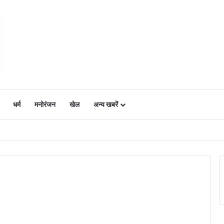
धर्म
मनोरंजन
खेल
अन्य खबरें
ं में उत्साह, नैनो डीएपी और नैनो यूरिया बने किसानों के भरोसेमंद कृषि साथी…..