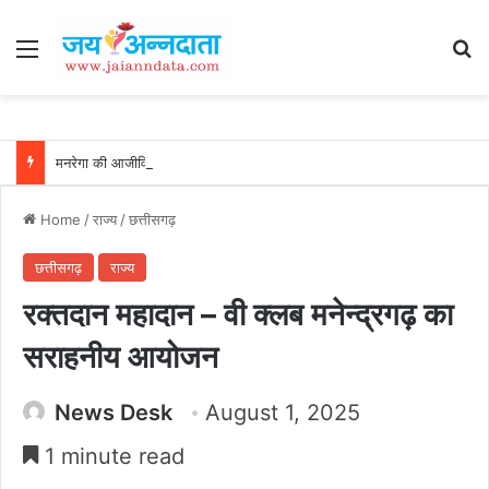
Menu
Se
मनरेगा की आजीविका डबरियां बन रहीं ग्रामीण समृद्धि का आधार, जल संरक्षण, मछली पालन और सिंचाई से किसानों की बढ़ रही आय, सरगुजा के किसान देवानंद बने सफलता की मिसाल…..
Home
/
राज्य
/
छत्तीसगढ़
छत्तीसगढ़
राज्य
रक्तदान महादान – वी क्लब मनेन्द्रगढ़ का
सराहनीय आयोजन
News Desk
August 1, 2025
1 minute read