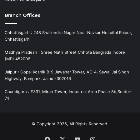
Branch Offices
Chhattisgarh : 248 Shailendra Nagar Near Navkar Hospital Raipur,
Chhattisgarh
Madhya Pradesh : Shree Nath Street Chhota Bangrada Indore
(MP) 452006
Jaipur : Gopal Koshik B-9 Jawahar Tower, AC-4, Sawai Jai Singh
Highway, Banipark, Jaipur-302016
Chandigarh : E331, Miran Tower, Industrial Area Phase 8b,Sector-
74
© Copyright 2026, All Rights Reserved.
Facebook
X
YouTube
Instagram