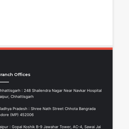
ranch Offices
hhattisgarh : 248 Shailendra Nagar Near Navkar Hospital
aipur, Chhattisgarh
adhya Pradesh : Shree Nath Street Chhota Bangrada
ndore (MP) 452006
aipur : Gopal Koshik B-9 Jawahar Tower, AC-4, Sawai Jai