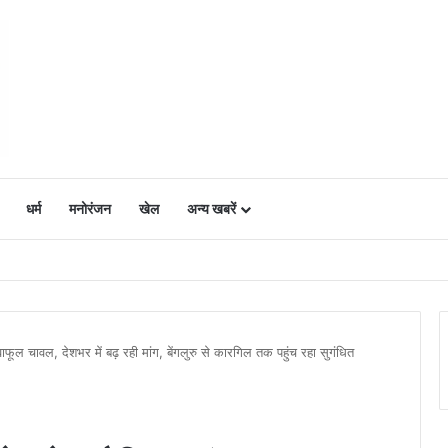
धर्म
मनोरंजन
खेल
अन्य खबरें
ं में उत्साह, नैनो डीएपी और नैनो यूरिया बने किसानों के भरोसेमंद कृषि साथी…..
वाफूल चावल, देशभर में बढ़ रही मांग, बेंगलुरु से कारगिल तक पहुंच रहा सुगंधित