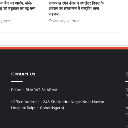
क बैज का आरोप, बोले-
राज्यपाल रमेन डेका ने गणतंत्र दिवस के
ढ़ को हड़ताल का गढ़ बना
अवसर पर लोकभवन में राष्ट्रीय ध्वज
फहराया…..
6, 2025
January 26, 2026
Contact Us
B
Editor - BHARAT SHARMA,
C
R
(Office Address : 248 Shailendra Nagar Near Navkar
Hospital Raipur, Chhattisgarh)
M
I
J