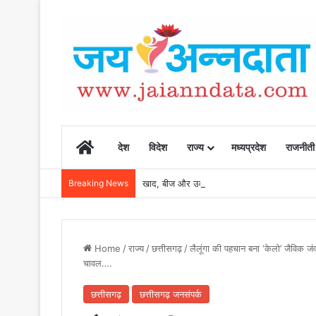
Home
देश
विदेश
राज्य
मध्यप्रदेश
राजनीती
Breaking News
खाद, बीज और उर्वरकों की समय पर उपलब्धता से किसानो
Home
/
राज्य
/
छत्तीसगढ़
/
लैलूंगा की पहचान बना ‘केलो’ जैविक जं
चावल….
छत्तीसगढ़
छत्तीसगढ़ जनसंपर्क