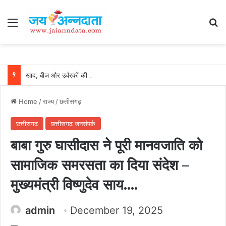
Menu
Se
खाद, बीज और उर्वरकों की समय पर उपलब्धता से किसानों में उत्साह, नैनो डीएपी और नैनो यूरिया बने किसानों के भरोसेमंद कृषि साथी…..
Home
/
राज्य
/
छत्तीसगढ़
छत्तीसगढ़
छत्तीसगढ़ जनसंपर्क
बाबा गुरु घासीदास ने पूरी मानवजाति को
सामाजिक समरसता का दिया संदेश –
मुख्यमंत्री विष्णुदेव साय….
admin
December 19, 2025