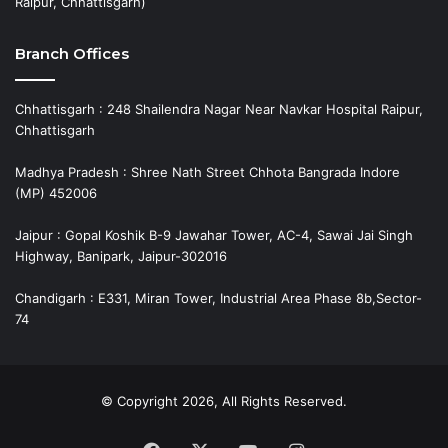
Raipur, Chhattisgarh)
Branch Offices
Chhattisgarh : 248 Shailendra Nagar Near Navkar Hospital Raipur,
Chhattisgarh
Madhya Pradesh : Shree Nath Street Chhota Bangrada Indore
(MP) 452006
Jaipur : Gopal Koshik B-9 Jawahar Tower, AC-4, Sawai Jai Singh
Highway, Banipark, Jaipur-302016
Chandigarh : E331, Miran Tower, Industrial Area Phase 8b,Sector-
74
© Copyright 2026, All Rights Reserved.